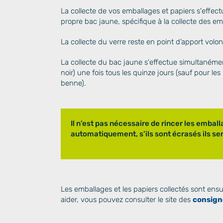
La collecte de vos emballages et papiers s'effec
propre bac jaune, spécifique à la collecte des e
La collecte du verre reste en point d’apport volon
La collecte du bac jaune s'effectue simultaném
noir) une fois tous les quinze jours (sauf pour les
benne).
Il n’est pas nécessaire de rincer les emballa
automatiquement, s’ils sont écrasés ils se
Les emballages et les papiers collectés sont ensui
aider, vous pouvez consulter le site des
consigne