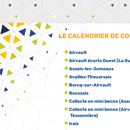
LE CALENDRIER DE C
Airvault
Airvault écarts Ouest (La Gu
Assais-les-Jumeaux
Availles-Thouarsais
Borcq-sur-Airvault
Boussais
Collecte en mini benne (Ass
Collecte en mini benne (Airv
Tessonnière)
Irais