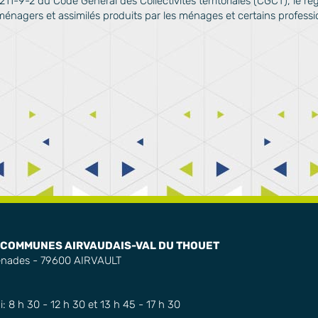
5211-9-2 du Code Général des Collectivités territoriales (CGCT), le rè
énagers et assimilés produits par les ménages et certains profession
COMMUNES AIRVAUDAIS-VAL DU THOUET
enades - 79600 AIRVAULT
: 8 h 30 - 12 h 30 et 13 h 45 - 17 h 30