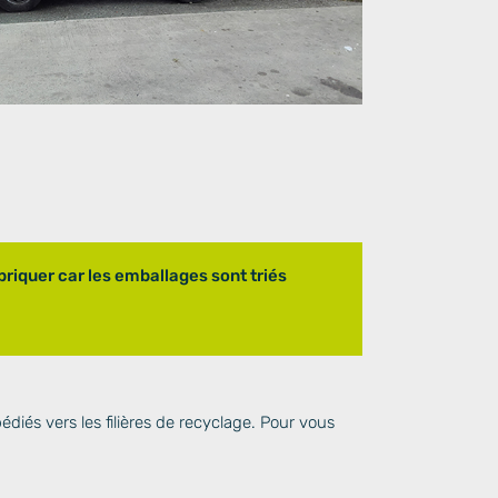
imbriquer car les emballages sont triés
pédiés vers les filières de recyclage. Pour vous