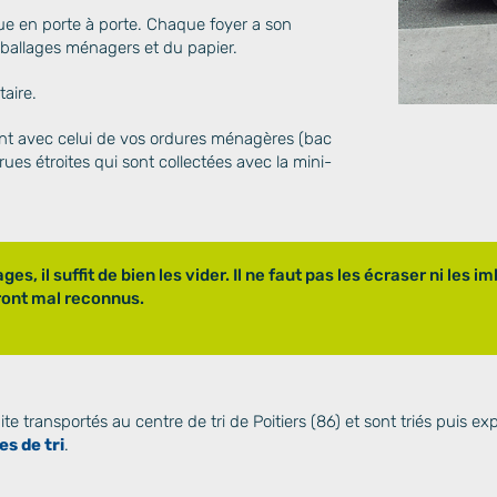
tue en porte à porte. Chaque foyer a son
mballages ménagers et du papier.
taire.
ent avec celui de vos ordures ménagères (bac
 rues étroites qui sont collectées avec la mini-
ges, il suffit de bien les vider. Il ne faut pas les écraser ni les 
ront mal reconnus.
te transportés au centre de tri de Poitiers (86) et sont triés puis ex
s de tri
.