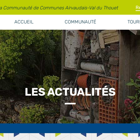
la Communauté de Communes Airvaudais-Val du Thouet
ACCUEIL
COMMUNAUTÉ
TOURI
LES ACTUALITÉS