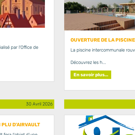
OUVERTURE DE LA PISCINE
lisé par l'Office de
La piscine intercommunale rouvr
Découvrez les h...
En savoir plus...
30 Avril 2026
 PLU D'AIRVAULT
t fera l'objet d'une