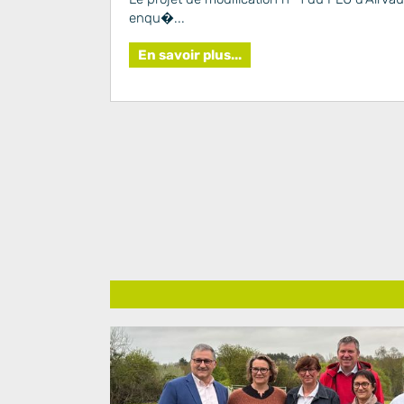
enqu�...
En savoir plus...