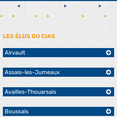
LES ÉLUS DU CIAS
Airvault
Assais-les-Jumeaux
Availles-Thouarsais
Boussais