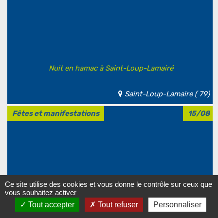
Nuit en hamac à Saint-Loup-Lamairé
Saint-Loup-Lamaire ( 79)
Fêtes et manifestations
15/08
Ce site utilise des cookies et vous donne le contrôle sur ceux que
vous souhaitez activer
Tout accepter
Tout refuser
Personnaliser
Concert - Allegro Festival 2ème Édition - Le Génie de J. S.