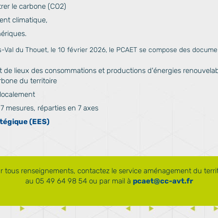
trer le carbone (CO2)
ent climatique,
ériques.
s-Val du Thouet,
le 10 février 2026, le PCAET
se compose des
document
t de lieux des consommations et productions d'énergies renouvelabl
bone du territoire
s localement
57 mesures, réparties en 7 axes
tégique (EES)
r tous renseignements, contactez le service aménagement du territ
au 05 49 64 98 54 ou par mail à
pcaet@cc-avt.fr