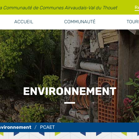
la Communauté de Communes Airvaudais-Val du Thouet
ACCUEIL
COMMUNAUTÉ
TOURI
ENVIRONNEMENT
nvironnement
PCAET