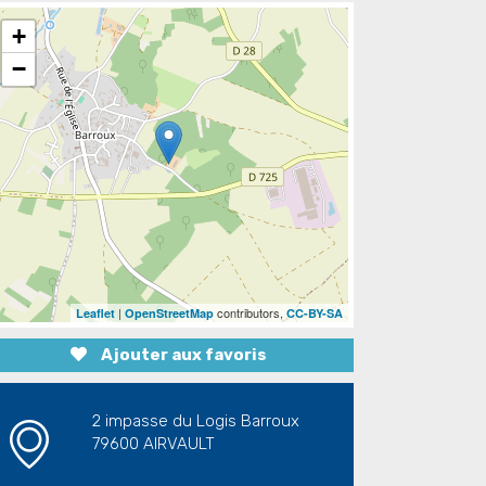
+
−
|
contributors,
Leaflet
OpenStreetMap
CC-BY-SA
Ajouter aux favoris
2 impasse du Logis Barroux
79600 AIRVAULT