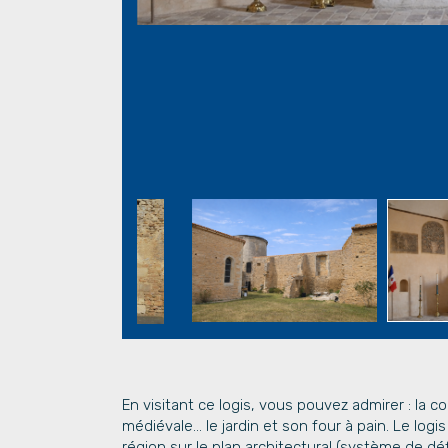
En visitant ce logis, vous pouvez admirer : la 
médiévale... le jardin et son four à pain. Le log
région sur le plan architectural (système de 