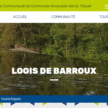
la Communauté de Communes Airvaudais-Val du Thouet
ACCUEIL
COMMUNAUTÉ
TOUR
LOGIS DE BARROUX
 touristiques