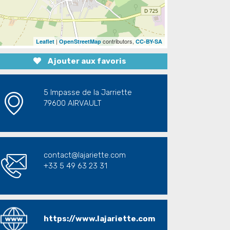
|
contributors,
Leaflet
OpenStreetMap
CC-BY-SA
Ajouter aux favoris
5 Impasse de la Jarriette
79600 AIRVAULT
contact@lajariette.com
+33 5 49 63 23 31
https://www.lajariette.com